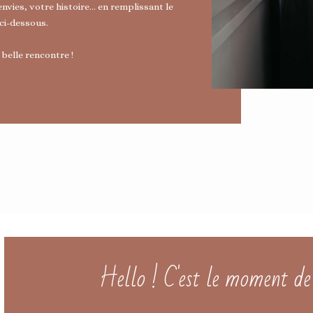
nvies, votre histoire… en remplissant le
ci-dessous.
belle rencontre !
Hello ! C'est le moment de 