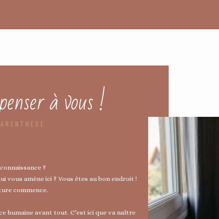
penser à vous !
PARENTHÈSE
s connaissance ?
i vous amène ici ? Vous êtes au bon endroit !
enture commence.
e humaine avant tout. C’est ici que va naître