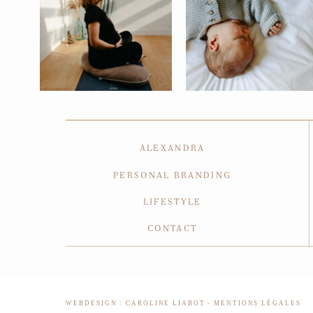
ALEXANDRA
PERSONAL BRANDING
LIFESTYLE
CONTACT
WEBDESIGN : CAROLINE LIABOT
-
MENTIONS LÉGALES