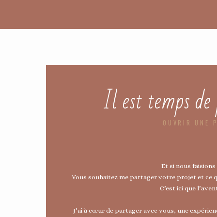
Il est temps de 
OUVRIR UNE 
Et si nous faision
Vous souhaitez me partager votre projet et ce qu
C’est ici que l’av
J’ai à cœur de partager avec vous, une expérienc